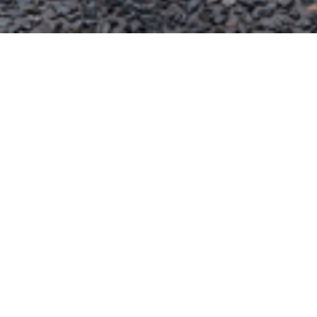
巷院：知阮数字艺术馆
巷院：知阮数字艺术馆
位于北京天桥历史文化街区的
赵锥
子
胡同
86
、
88
和
90
号
。
该项目作为天桥北部平房区的有机
更新的领航项目之一，不仅在建筑更新方面做出了重要的
尝试，还同时为服务天桥演艺区的业态有机更新发挥了领
航项目的作用。
“
巷院：知阮数字艺术馆
”将成为天桥北部
平房区胡同小微博物馆群中的重要节点。围绕类似的整院
更新而建成的小微博物馆空间，将与大杂院更新改造的“共
生公寓”等项目共同构成天桥北部平房区的有机更新的建筑
与社会生态之间的有机网络。
该项目改造前原址包括了位于地块北侧邻
赵锥子
胡同的平
顶砖混结构建筑（
赵锥子
胡同
90
号），以及位于地块南侧
的小四合院（
赵锥子
胡同
86
、
88
号），两个部分。它们分
别拥有各自的出入口，并且都从
赵锥子
胡同进入。这在此
后的更新设计中得到了保留。由于该项目地点位于北京中
轴线风貌管控区内，因此受到严格的风貌保护方面的管
控。更新建筑的尺度不能突破原有建筑的尺度，同时古建
的部分也要完全按照古建的方式建造。这就造成了两组性