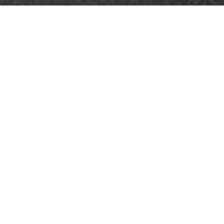
“巷院：知阮数字艺术馆” 项目，受邀参加World-
Architects的ARCHITECT@WORK2025欧洲巡展
超城建筑在2022-2024年设计完工的北京天桥胡同院
落更新项目“巷院：知阮数字艺术馆”,受邀参加
World-Architects举办的第六次
ARCHITECT
项目
欧洲
巡展。
@WORK
巡展行程：
2025年09月: Hamburg 汉堡
2025年10月：Barcelona 巴塞罗那
2025年10月：Amsterdam 阿姆斯特丹
2025年11月：Paris 巴黎
2025年11月：Stuttgart 斯图加特
2025年11月：Gdansk 格但斯克
2025年11月：Valencia瓦伦西亚
2025年11月：Bordeaux 波尔多
2025年12月：Lisbon里斯本
2025年12月：Dusseldorf 杜塞尔多夫
World-Architects第六次举办ARCHITECT@