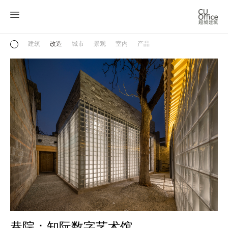
建筑
改造
城市
景观
室内
产品
巷院：知阮数字艺术馆